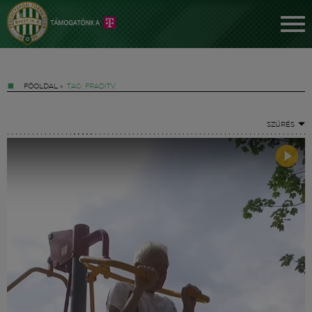
FŐOLDAL
»
TAG: FRADITV
SZŰRÉS
Jegyek
FM YouTube +
Hírek