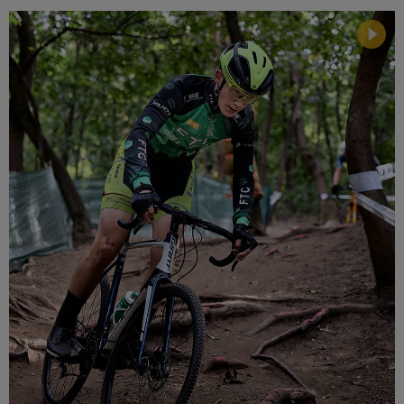
Múzeum
English