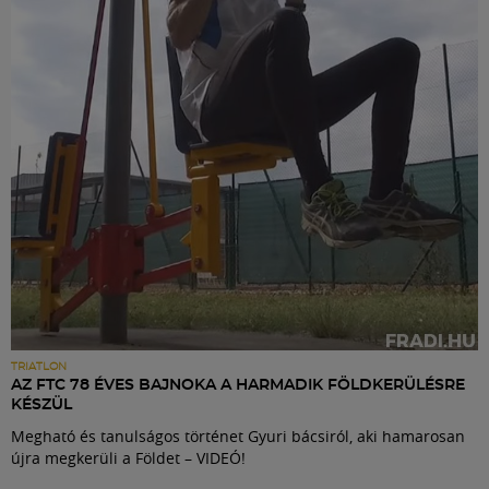
Labdarúgás
Szakosztályok
Meccscenter
Klub
Szolgáltatások
Shop
TRIATLON
AZ FTC 78 ÉVES BAJNOKA A HARMADIK FÖLDKERÜLÉSRE
KÉSZÜL
Közösség
Megható és tanulságos történet Gyuri bácsiról, aki hamarosan
újra megkerüli a Földet – VIDEÓ!