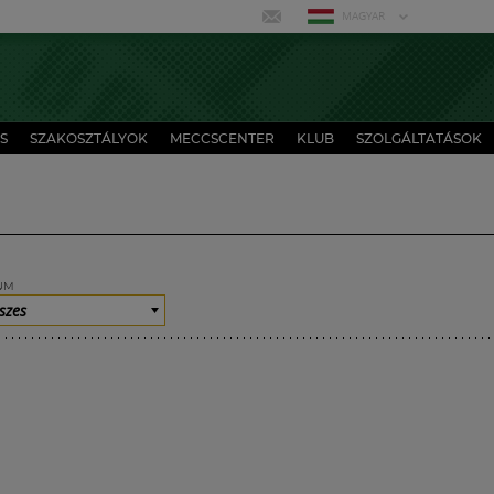
MAGYAR
S
SZAKOSZTÁLYOK
MECCSCENTER
KLUB
SZOLGÁLTATÁSOK
UM
szes