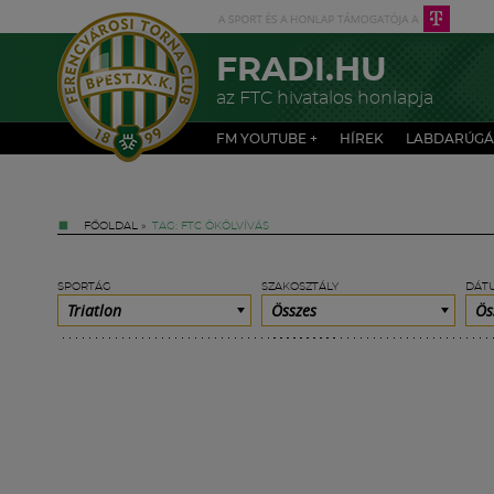
FRADI.HU
az FTC hivatalos honlapja
FM YOUTUBE +
HÍREK
LABDARÚGÁ
FŐOLDAL
»
TAG: FTC ÖKÖLVÍVÁS
SPORTÁG
SZAKOSZTÁLY
DÁT
Triatlon
Összes
Ös