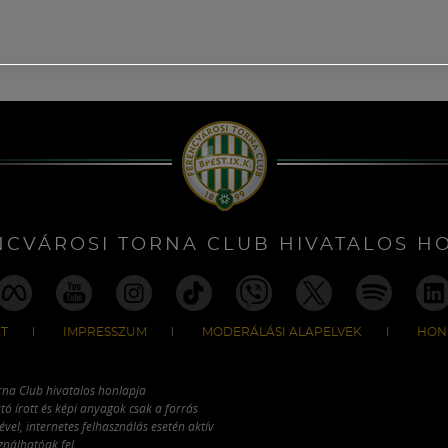
NCVÁROSI TORNA CLUB HIVATALOS H
T
IMPRESSZUM
MODERÁLÁSI ALAPELVEK
HON
rna Club hivatalos honlapja
tó írott és képi anyagok csak a forrás
vel, internetes felhasználás esetén aktív
ználhatóak fel.