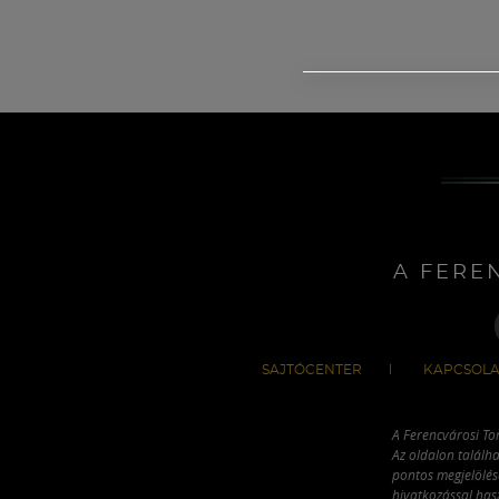
A FERE
SAJTÓCENTER
KAPCSOLA
A Ferencvárosi To
Az oldalon találha
pontos megjelölésé
hivatkozással has