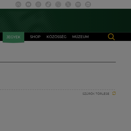
SHOP
KÖZÖSSÉG
MÚZEUM
JEGYEK
SZŰRŐK TÖRLÉSE