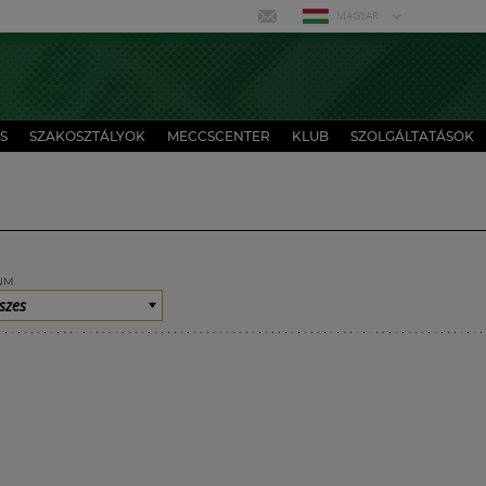
MAGYAR
S
SZAKOSZTÁLYOK
MECCSCENTER
KLUB
SZOLGÁLTATÁSOK
UM
szes