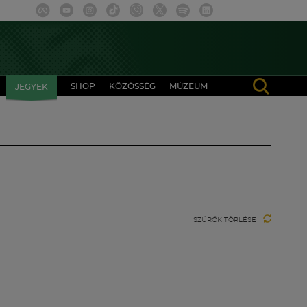
SHOP
KÖZÖSSÉG
MÚZEUM
JEGYEK
SZŰRŐK TÖRLÉSE