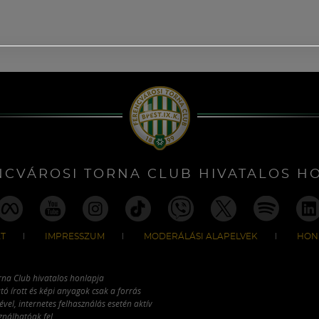
NCVÁROSI TORNA CLUB HIVATALOS H
T
IMPRESSZUM
MODERÁLÁSI ALAPELVEK
HON
rna Club hivatalos honlapja
tó írott és képi anyagok csak a forrás
vel, internetes felhasználás esetén aktív
ználhatóak fel.