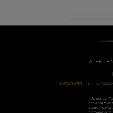
A FERE
SAJTÓCENTER
KAPCSOLA
A Ferencvárosi To
Az oldalon találha
pontos megjelölésé
hivatkozással has