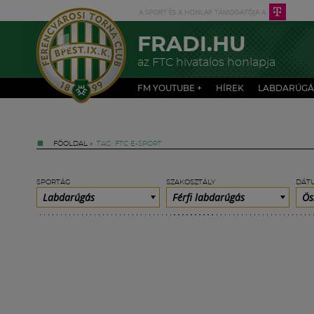
FRADI.HU
az FTC hivatalos honlapja
FM YOUTUBE +
HÍREK
LABDARÚGÁ
FŐOLDAL
»
TAG: FTC E-SPORT
SPORTÁG
SZAKOSZTÁLY
DÁT
Labdarúgás
Férfi labdarúgás
Ös