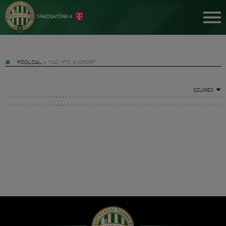
FŐOLDAL
»
TAG: FTC E-SPORT
SZŰRÉS
Jegyek
FM YouTube +
Hírek