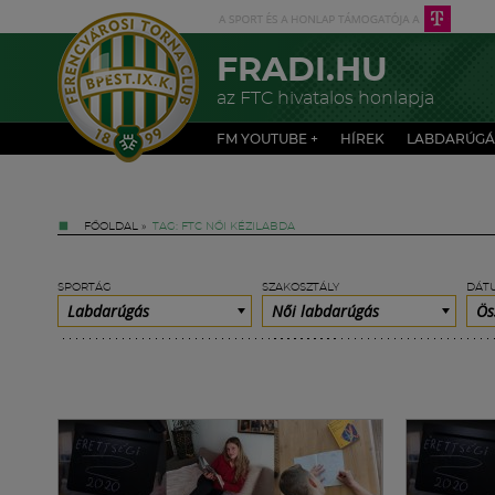
FRADI.HU
az FTC hivatalos honlapja
FM YOUTUBE +
HÍREK
LABDARÚGÁ
FŐOLDAL
»
TAG: FTC NŐI KÉZILABDA
SPORTÁG
SZAKOSZTÁLY
DÁT
Labdarúgás
Női labdarúgás
Ös