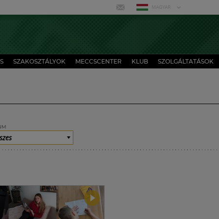
MAGYAR
S
SZAKOSZTÁLYOK
MECCSCENTER
KLUB
SZOLGÁLTATÁSOK
UM
szes