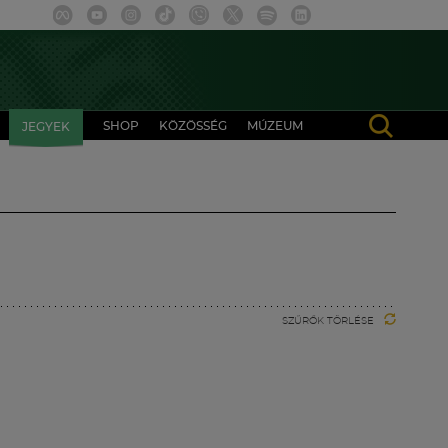
SHOP
KÖZÖSSÉG
MÚZEUM
JEGYEK
SZŰRŐK TÖRLÉSE