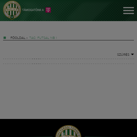
FŐOLDAL
»
TAG: FUTSAL NB I
SZŰRÉS
Jegyek
FM YouTube +
Hírek