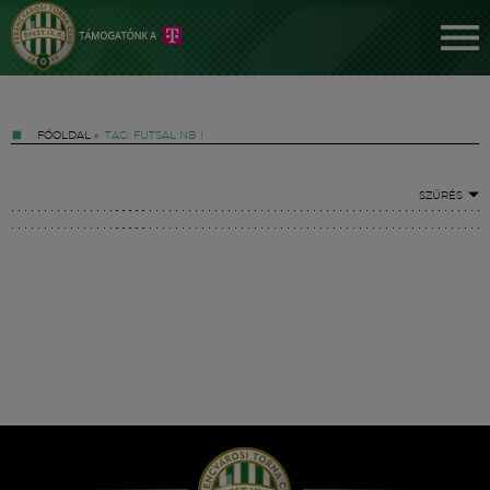
FŐOLDAL
»
TAG: FUTSAL NB I
SZŰRÉS
Jegyek
FM YouTube +
Hírek