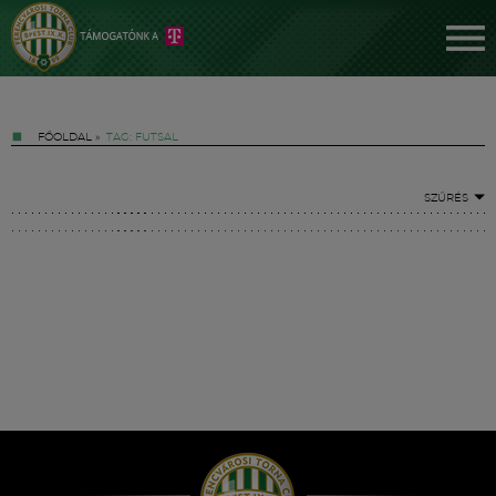
FŐOLDAL
»
TAG: FUTSAL
SZŰRÉS
Jegyek
FM YouTube +
Hírek