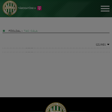
FŐOLDAL
»
TAG: GÁLA
SZŰRÉS
Jegyek
FM YouTube +
Hírek