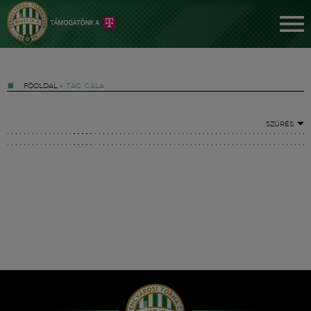
FŐOLDAL
»
TAG: GÁLA
SZŰRÉS
Jegyek
FM YouTube +
Hírek