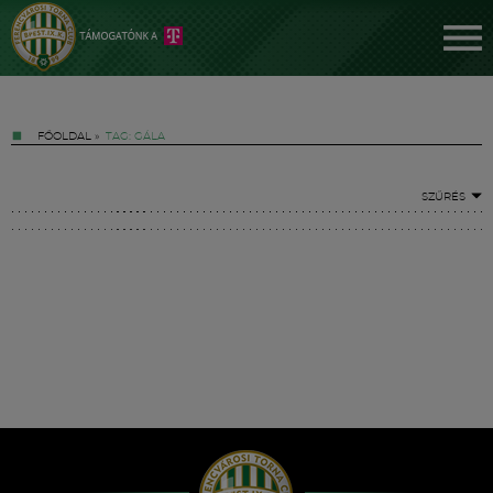
FŐOLDAL
»
TAG: GÁLA
SZŰRÉS
Jegyek
FM YouTube +
Hírek