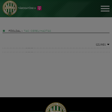
FŐOLDAL
»
TAG: GERELYHAJÍTÁS
SZŰRÉS
Jegyek
FM YouTube +
Hírek