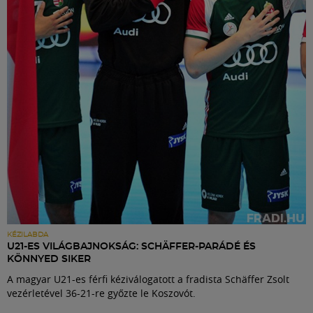
Labdarúgás
Szakosztályok
Meccscenter
Klub
Szolgáltatások
Shop
KÉZILABDA
U21-ES VILÁGBAJNOKSÁG: SCHÄFFER-PARÁDÉ ÉS
KÖNNYED SIKER
Közösség
A magyar U21-es férfi kéziválogatott a fradista Schäffer Zsolt
vezérletével 36-21-re győzte le Koszovót.