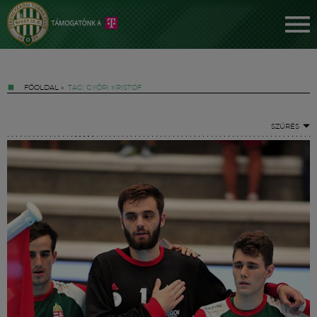
FŐOLDAL
»
TAG: GYŐRI KRISTÓF
SZŰRÉS
Jegyek
FM YouTube +
Hírek