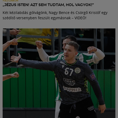
KÉZILABDA
„JÉZUS ISTEN! AZT SEM TUDTAM, HOL VAGYOK!”
Két kézilabdás gólvágónk, Nagy Bence és Csörgő Kristóf egy
szédítő versenyben feszült egymásnak – VIDEÓ!