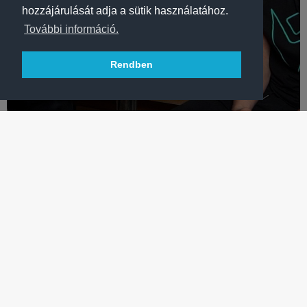
hozzájárulását adja a sütik használatához.
További információ.
Rendben
KÉZILABDA
„FALU-FEELING A KÉT KAUKÁZIS KÖZÖTT? IGAZI FALU
PITYU”
Kézilabdázó testvérpárosunk, Győri Mátyás és Kristóf
élménydús gyerekkor után már a Fradival alkotna – VIDEÓ