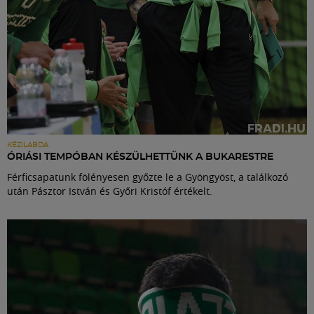
KÉZILABDA
ÓRIÁSI TEMPÓBAN KÉSZÜLHETTÜNK A BUKARESTRE
Férficsapatunk fölényesen győzte le a Gyöngyöst, a találkozó
után Pásztor István és Győri Kristóf értékelt.