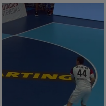
Múzeum
English