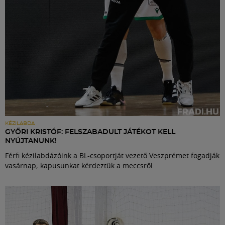
KÉZILABDA
GYŐRI KRISTÓF: FELSZABADULT JÁTÉKOT KELL
NYÚJTANUNK!
Férfi kézilabdázóink a BL-csoportját vezető Veszprémet fogadják
vasárnap; kapusunkat kérdeztük a meccsről.