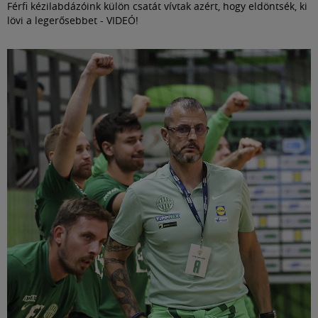
Férfi kézilabdázóink külön csatát vívtak azért, hogy eldöntsék, ki
lövi a legerősebbet - VIDEÓ!