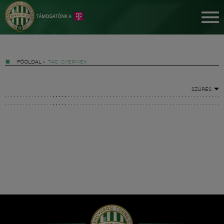
FŐOLDAL
»
TAG: GYERMEK
SZŰRÉS
Jegyek
FM YouTube +
Hírek