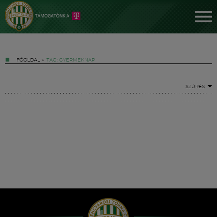
FŐOLDAL
»
TAG: GYERMEKNAP
SZŰRÉS
Jegyek
FM YouTube +
Hírek