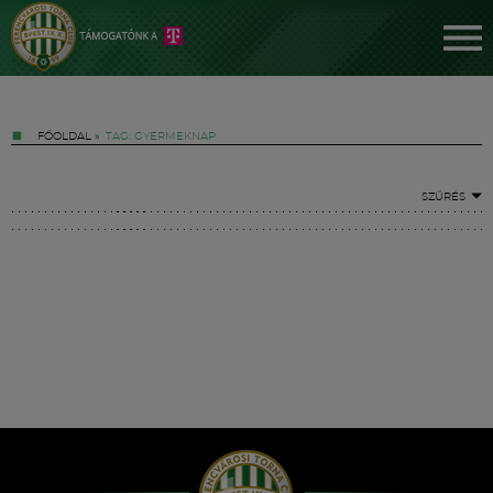
FŐOLDAL
»
TAG: GYERMEKNAP
SZŰRÉS
Jegyek
FM YouTube +
Hírek