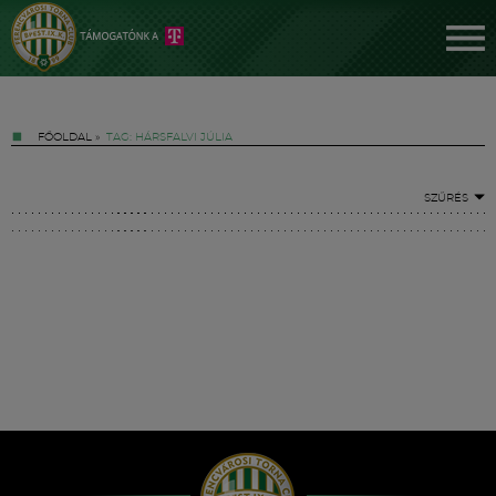
FŐOLDAL
»
TAG: HÁRSFALVI JÚLIA
SZŰRÉS
Jegyek
FM YouTube +
Hírek