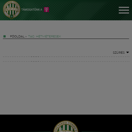
FŐOLDAL
»
TAG: HÉTMÉTERESEK
SZŰRÉS
Jegyek
FM YouTube +
Hírek