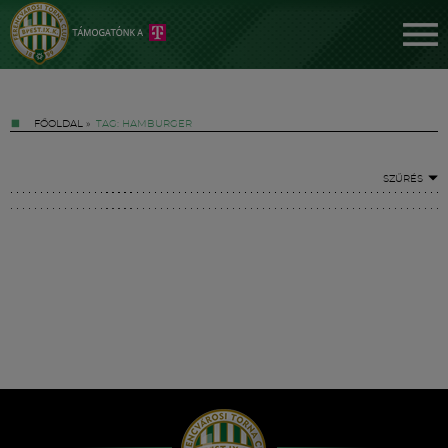
FŐOLDAL
»
TAG: HAMBURGER
SZŰRÉS
Jegyek
FM YouTube +
Hírek