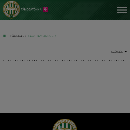
FŐOLDAL
»
TAG: HAMBURGER
SZŰRÉS
Jegyek
FM YouTube +
Hírek