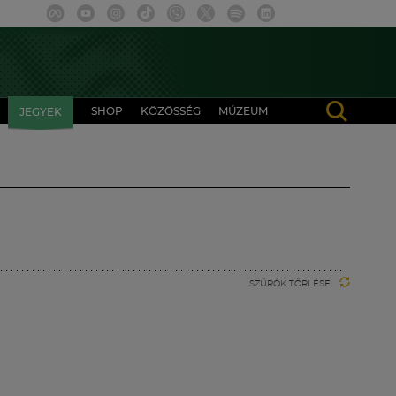
SHOP
KÖZÖSSÉG
MÚZEUM
JEGYEK
SZŰRŐK TÖRLÉSE