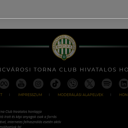
NCVÁROSI TORNA CLUB HIVATALOS H
T
IMPRESSZUM
MODERÁLÁSI ALAPELVEK
HON
rna Club hivatalos honlapja
tó írott és képi anyagok csak a forrás
vel, internetes felhasználás esetén aktív
ználhatóak fel.