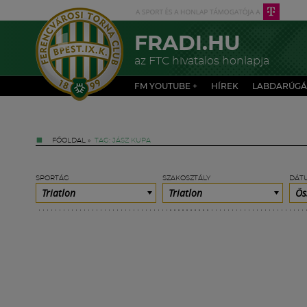
FRADI.HU
az FTC hivatalos honlapja
FM YOUTUBE +
HÍREK
LABDARÚGÁ
FŐOLDAL
»
TAG: JÁSZ KUPA
SPORTÁG
SZAKOSZTÁLY
DÁT
Triatlon
Triatlon
Ös