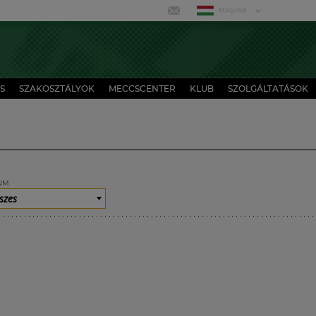
MAGYAR
S
SZAKOSZTÁLYOK
MECCSCENTER
KLUB
SZOLGÁLTATÁSOK
UM
szes