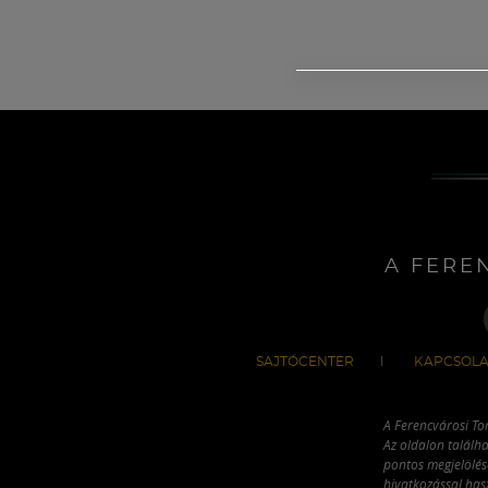
A FERE
SAJTÓCENTER
KAPCSOLA
A Ferencvárosi To
Az oldalon találha
pontos megjelölésé
hivatkozással has