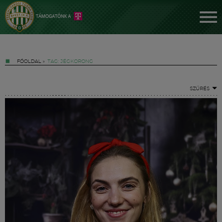
FŐOLDAL
»
TAG: JÉGKORONG
SZŰRÉS
Jegyek
FM YouTube +
Hírek