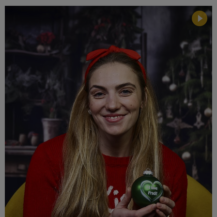
Múzeum
English