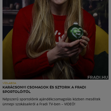
Labdarúgás
Szakosztályok
Meccscenter
Klub
Szolgáltatások
Shop
VÍZILABDA
KARÁCSONYI CSOMAGOK ÉS SZTORIK A FRADI
SPORTOLÓITÓL
Közösség
Népszerű sportolóink ajándékcsomagolás közben meséltek
ünnepi szokásaikról a Fradi TV-ben – VIDEÓ!