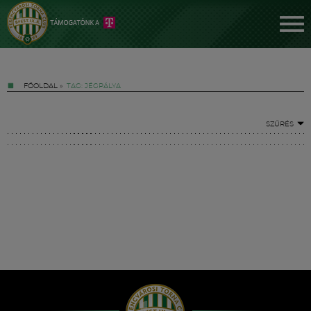
FŐOLDAL
»
TAG: JÉGPÁLYA
SZŰRÉS
Jegyek
FM YouTube +
Hírek