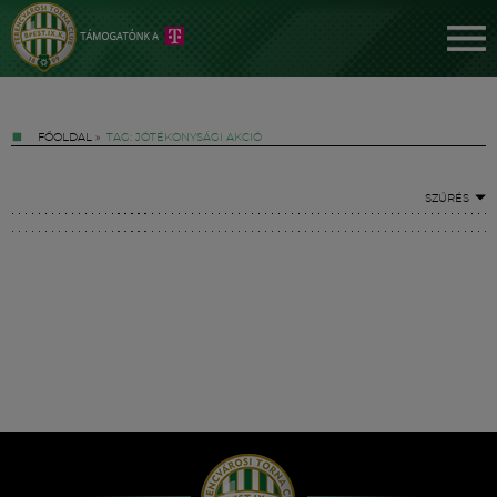
FŐOLDAL
»
TAG: JÓTÉKONYSÁGI AKCIÓ
SZŰRÉS
Jegyek
FM YouTube +
Hírek