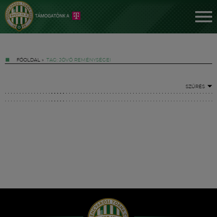
FŐOLDAL
»
TAG: JÖVŐ REMÉNYSÉGEI
SZŰRÉS
Jegyek
FM YouTube +
Hírek