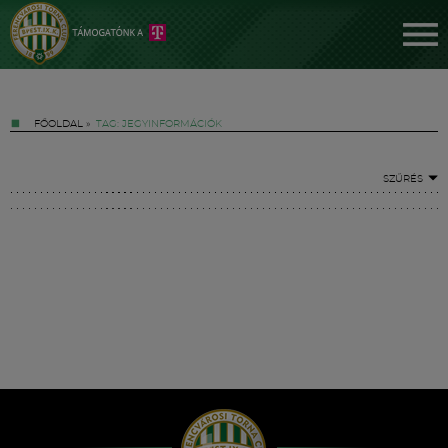
FŐOLDAL
»
TAG: JEGYINFORMÁCIÓK
SZŰRÉS
Jegyek
FM YouTube +
Hírek