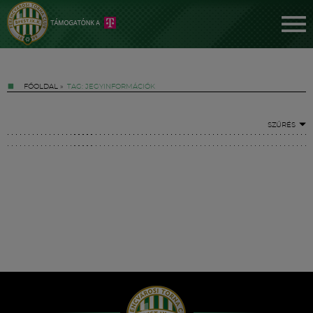
FŐOLDAL
»
TAG: JEGYINFORMÁCIÓK
SZŰRÉS
Jegyek
FM YouTube +
Hírek