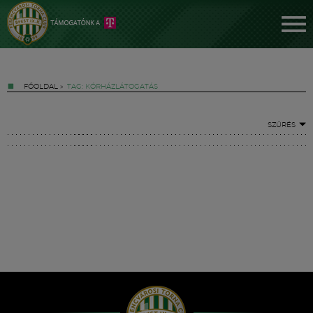
FŐOLDAL
»
TAG: KÓRHÁZLÁTOGATÁS
SZŰRÉS
Jegyek
FM YouTube +
Hírek