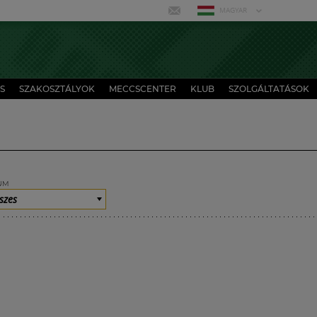
MAGYAR
S
SZAKOSZTÁLYOK
MECCSCENTER
KLUB
SZOLGÁLTATÁSOK
UM
szes