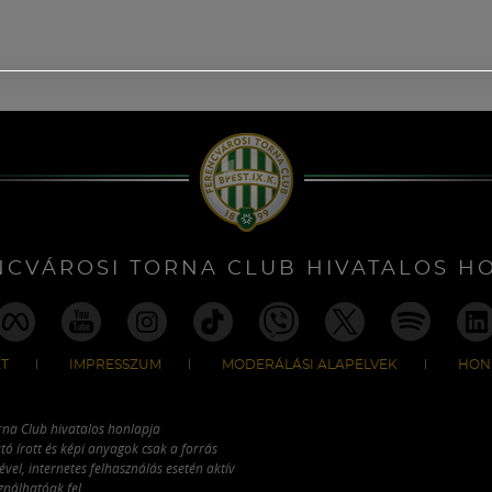
NCVÁROSI TORNA CLUB HIVATALOS H
T
IMPRESSZUM
MODERÁLÁSI ALAPELVEK
HON
rna Club hivatalos honlapja
tó írott és képi anyagok csak a forrás
vel, internetes felhasználás esetén aktív
ználhatóak fel.