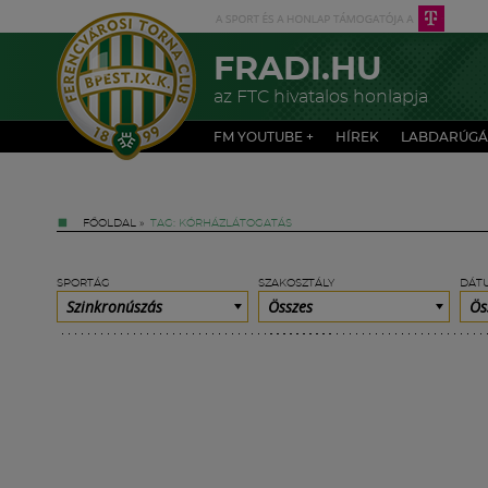
FRADI.HU
az FTC hivatalos honlapja
FM YOUTUBE +
HÍREK
LABDARÚGÁ
FŐOLDAL
»
TAG: KÓRHÁZLÁTOGATÁS
SPORTÁG
SZAKOSZTÁLY
DÁT
Szinkronúszás
Összes
Ös