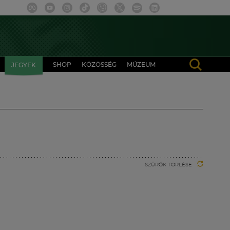
SHOP
KÖZÖSSÉG
MÚZEUM
JEGYEK
SZŰRŐK TÖRLÉSE