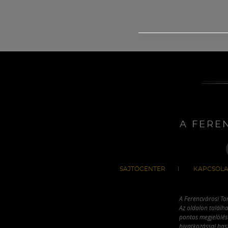
A FERE
SAJTÓCENTER
KAPCSOLA
A Ferencvárosi To
Az oldalon találha
pontos megjelölésé
hivatkozással has