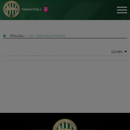
FŐOLDAL
»
TAG: KÓRHÁZLÁTOGATÁS
SZŰRÉS
Jegyek
FM YouTube +
Hírek