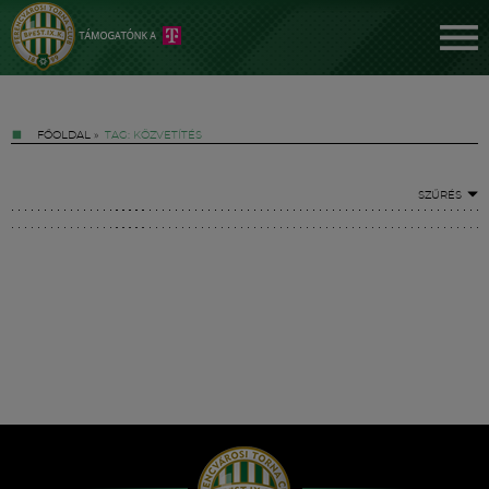
FŐOLDAL
»
TAG: KÖZVETÍTÉS
SZŰRÉS
Jegyek
FM YouTube +
Hírek