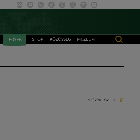
SHOP
KÖZÖSSÉG
MÚZEUM
JEGYEK
SZŰRŐK TÖRLÉSE