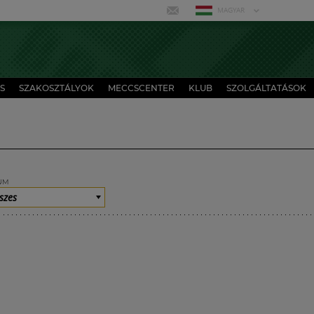
MAGYAR
S
SZAKOSZTÁLYOK
MECCSCENTER
KLUB
SZOLGÁLTATÁSOK
UM
szes