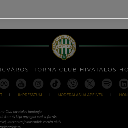
NCVÁROSI TORNA CLUB HIVATALOS H
T
IMPRESSZUM
MODERÁLÁSI ALAPELVEK
HON
rna Club hivatalos honlapja
tó írott és képi anyagok csak a forrás
vel, internetes felhasználás esetén aktív
ználhatóak fel.