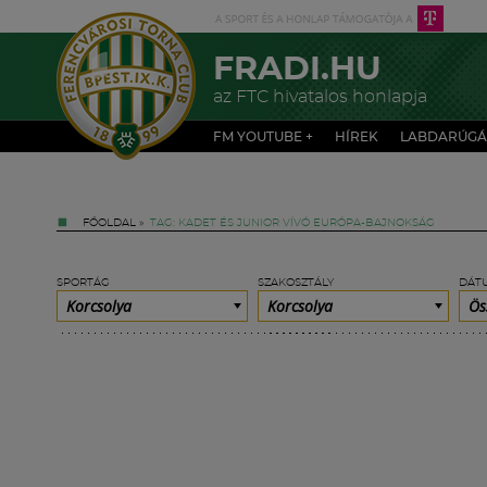
FRADI.HU
az FTC hivatalos honlapja
FM YOUTUBE +
HÍREK
LABDARÚGÁ
FŐOLDAL
»
TAG: KADET ÉS JUNIOR VÍVÓ EURÓPA-BAJNOKSÁG
SPORTÁG
SZAKOSZTÁLY
DÁT
Korcsolya
Korcsolya
Ös