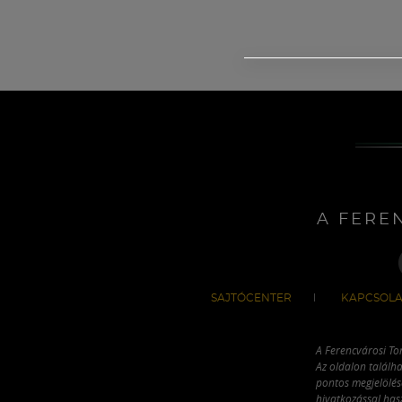
A FERE
SAJTÓCENTER
KAPCSOLA
A Ferencvárosi To
Az oldalon találha
pontos megjelölésé
hivatkozással has