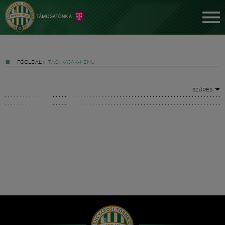
FŐOLDAL
»
TAG: KAJAK-KENU
SZŰRÉS
Jegyek
FM YouTube +
Hírek