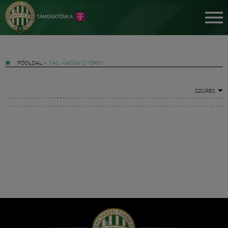
FŐOLDAL
»
TAG: KASSAI GYÖRGY
SZŰRÉS
Jegyek
FM YouTube +
Hírek