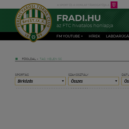
FRADI.HU
az FTC hivatalos honlapja
FM YOUTUBE +
HÍREK
LABDARÚGÁ
FŐOLDAL
»
TAG: KELEN SC
SPORTÁG
SZAKOSZTÁLY
DÁT
Birkózás
Összes
Ös