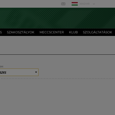
MAGYAR
S
SZAKOSZTÁLYOK
MECCSCENTER
KLUB
SZOLGÁLTATÁSOK
UM
szes