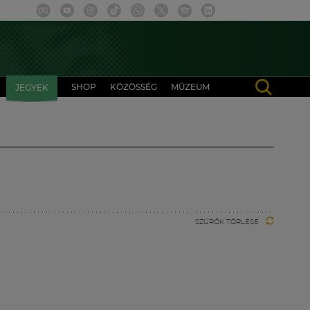
SHOP
KÖZÖSSÉG
MÚZEUM
JEGYEK
SZŰRŐK TÖRLÉSE