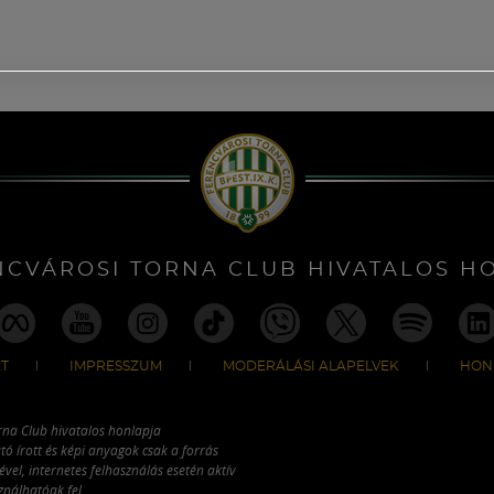
NCVÁROSI TORNA CLUB HIVATALOS H
T
IMPRESSZUM
MODERÁLÁSI ALAPELVEK
HON
rna Club hivatalos honlapja
tó írott és képi anyagok csak a forrás
vel, internetes felhasználás esetén aktív
ználhatóak fel.