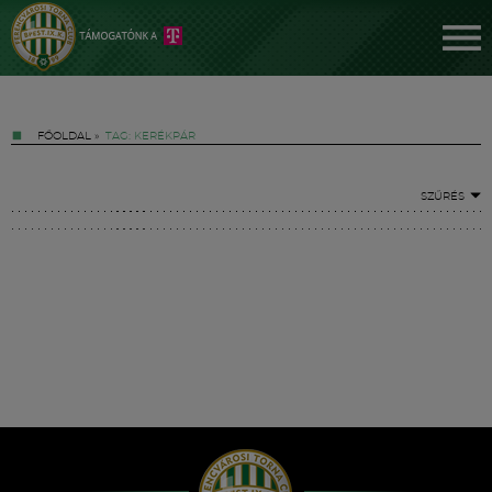
FŐOLDAL
»
TAG: KERÉKPÁR
SZŰRÉS
Jegyek
FM YouTube +
Hírek