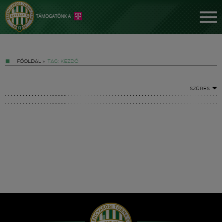
FŐOLDAL
»
TAG: KEZDŐ
SZŰRÉS
Jegyek
FM YouTube +
Hírek