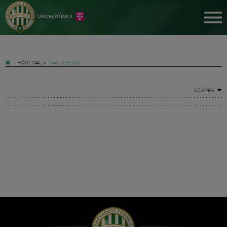
FŐOLDAL
»
TAG: KEZDŐ
SZŰRÉS
Jegyek
FM YouTube +
Hírek