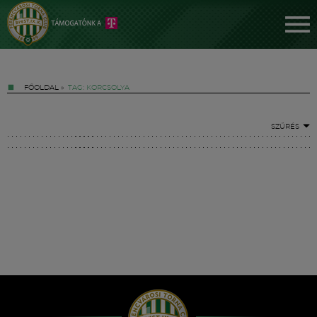
FŐOLDAL
»
TAG: KORCSOLYA
SZŰRÉS
Jegyek
FM YouTube +
Hírek