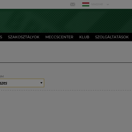
MAGYAR
S
SZAKOSZTÁLYOK
MECCSCENTER
KLUB
SZOLGÁLTATÁSOK
UM
szes