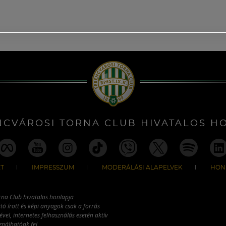
NCVÁROSI TORNA CLUB HIVATALOS H
T
IMPRESSZUM
MODERÁLÁSI ALAPELVEK
HON
rna Club hivatalos honlapja
tó írott és képi anyagok csak a forrás
vel, internetes felhasználás esetén aktív
ználhatóak fel.