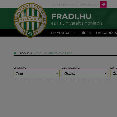
FRADI.HU
az FTC hivatalos honlapja
FM YOUTUBE +
HÍREK
LABDARÚGÁ
FŐOLDAL
»
TAG: LOVRENCSICS GERGŐ
SPORTÁG
SZAKOSZTÁLY
DÁT
Teke
Összes
Ös