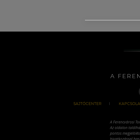
A FERE
SAJTÓCENTER
KAPCSOLA
A Ferencvárosi To
Az oldalon találha
pontos megjelölésé
hivatkozással has