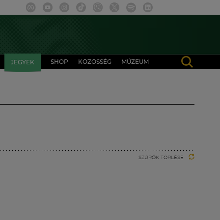
SHOP
KÖZÖSSÉG
MÚZEUM
JEGYEK
SZŰRŐK TÖRLÉSE