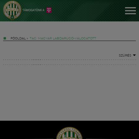
FŐOLDAL
»
TAG: MAGYAR LABDARÚGÓ-VÁLOGATOTT
SZŰRÉS
Jegyek
FM YouTube +
Hírek