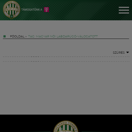
FŐOLDAL
»
TAG: MAGYAR NŐI LABDARÚGÓ-VÁLOGATOTT
SZŰRÉS
Jegyek
FM YouTube +
Hírek