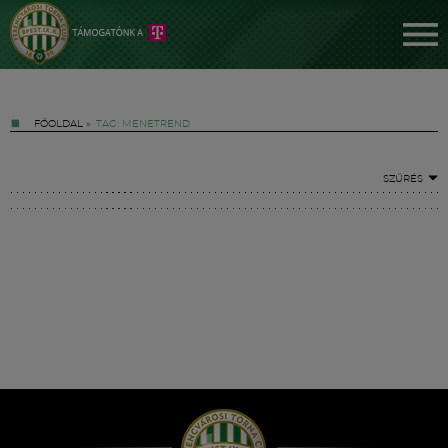
FŐOLDAL
»
TAG: MENETREND
SZŰRÉS
Jegyek
FM YouTube +
Hírek