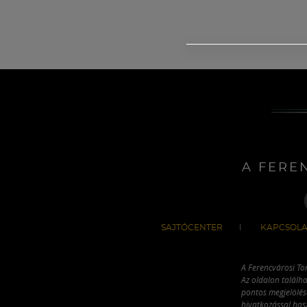
A FERE
SAJTÓCENTER
KAPCSOLA
A Ferencvárosi To
Az oldalon találha
pontos megjelölésé
hivatkozással has