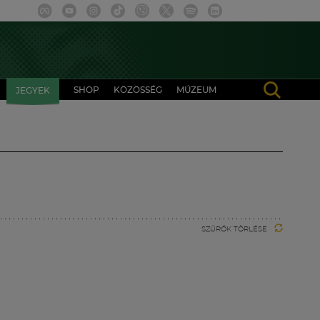
SHOP
KÖZÖSSÉG
MÚZEUM
JEGYEK
SZŰRŐK TÖRLÉSE