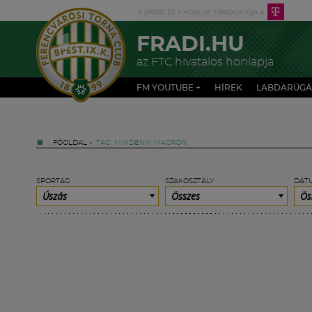
FRADI.HU
az FTC hivatalos honlapja
FM YOUTUBE +
HÍREK
LABDARÚGÁ
FŐOLDAL
»
TAG: MINDENKI MACRON
SPORTÁG
SZAKOSZTÁLY
DÁT
Úszás
Összes
Ös