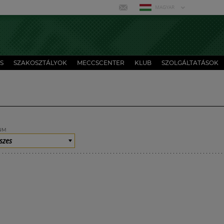
MAGYAR
S
SZAKOSZTÁLYOK
MECCSCENTER
KLUB
SZOLGÁLTATÁSOK
UM
szes