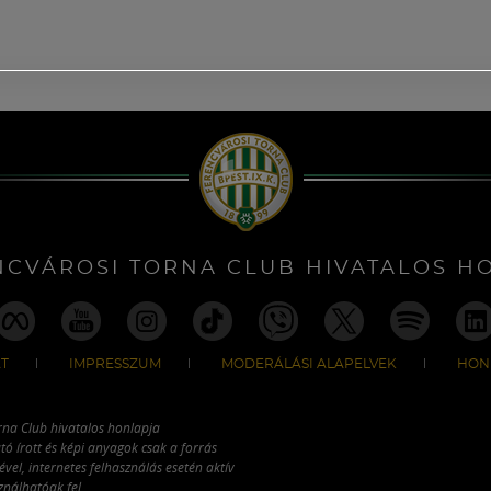
NCVÁROSI TORNA CLUB HIVATALOS H
T
IMPRESSZUM
MODERÁLÁSI ALAPELVEK
HON
rna Club hivatalos honlapja
tó írott és képi anyagok csak a forrás
vel, internetes felhasználás esetén aktív
ználhatóak fel.