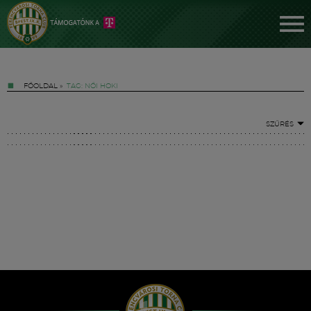
FŐOLDAL
»
TAG: NŐI HOKI
SZŰRÉS
Jegyek
FM YouTube +
Hírek