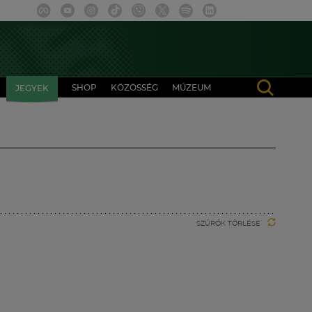
SHOP
KÖZÖSSÉG
MÚZEUM
JEGYEK
SZŰRŐK TÖRLÉSE