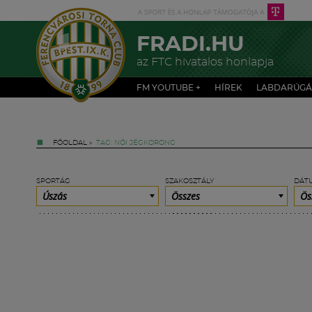
FRADI.HU
az FTC hivatalos honlapja
FM YOUTUBE +
HÍREK
LABDARÚGÁ
FŐOLDAL
»
TAG: NŐI JÉGKORONG
SPORTÁG
SZAKOSZTÁLY
DÁT
Úszás
Összes
Ös