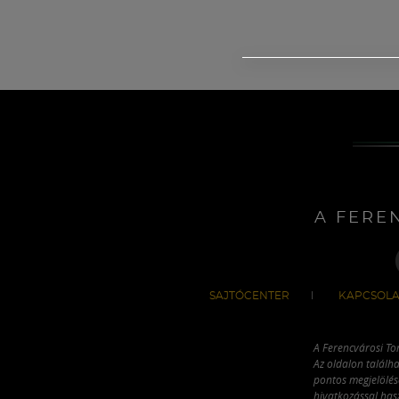
A FERE
SAJTÓCENTER
KAPCSOLA
A Ferencvárosi To
Az oldalon találha
pontos megjelölésé
hivatkozással has