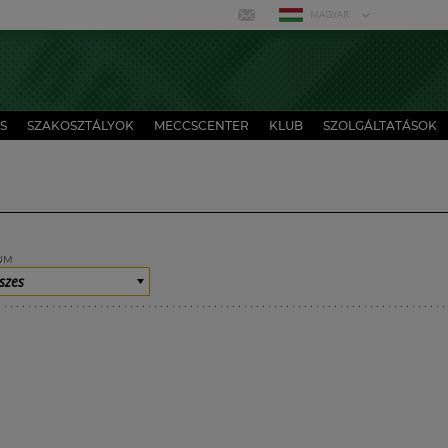
MAGYAR
S
SZAKOSZTÁLYOK
MECCSCENTER
KLUB
SZOLGÁLTATÁSOK
UM
szes