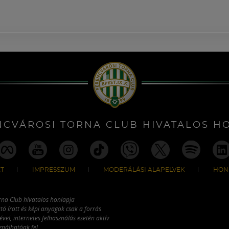
NCVÁROSI TORNA CLUB HIVATALOS H
T
IMPRESSZUM
MODERÁLÁSI ALAPELVEK
HON
rna Club hivatalos honlapja
tó írott és képi anyagok csak a forrás
vel, internetes felhasználás esetén aktív
ználhatóak fel.