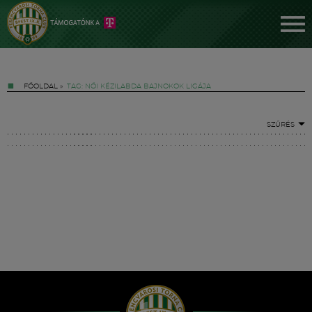
FŐOLDAL
»
TAG: NŐI KÉZILABDA BAJNOKOK LIGÁJA
SZŰRÉS
Jegyek
FM YouTube +
Hírek