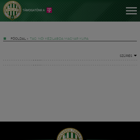
FŐOLDAL
»
TAG: NŐI KÉZILABDA MAGYAR KUPA
SZŰRÉS
Jegyek
FM YouTube +
Hírek