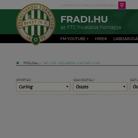
FRADI.HU
az FTC hivatalos honlapja
FM YOUTUBE +
HÍREK
LABDARÚGÁ
FŐOLDAL
»
TAG: NŐI KÉZILABDA MAGYAR KUPA
SPORTÁG
SZAKOSZTÁLY
DÁT
Curling
Összes
Ös