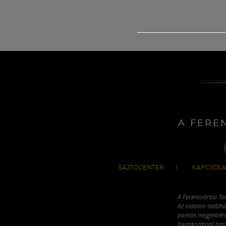
A FERE
SAJTÓCENTER
KAPCSOLA
A Ferencvárosi To
Az oldalon találha
pontos megjelölésé
hivatkozással has