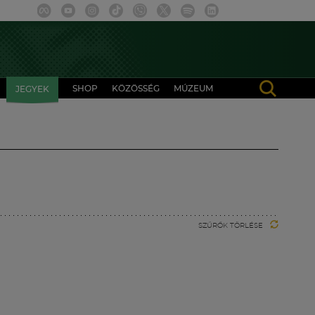
SHOP
KÖZÖSSÉG
MÚZEUM
JEGYEK
SZŰRŐK TÖRLÉSE