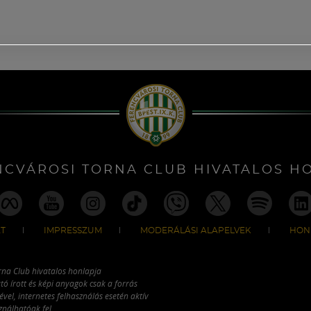
NCVÁROSI TORNA CLUB HIVATALOS H
T
IMPRESSZUM
MODERÁLÁSI ALAPELVEK
HON
rna Club hivatalos honlapja
tó írott és képi anyagok csak a forrás
vel, internetes felhasználás esetén aktív
ználhatóak fel.