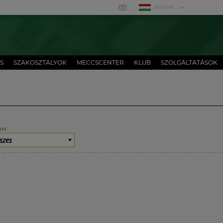
MAGYAR
S
SZAKOSZTÁLYOK
MECCSCENTER
KLUB
SZOLGÁLTATÁSOK
UM
szes