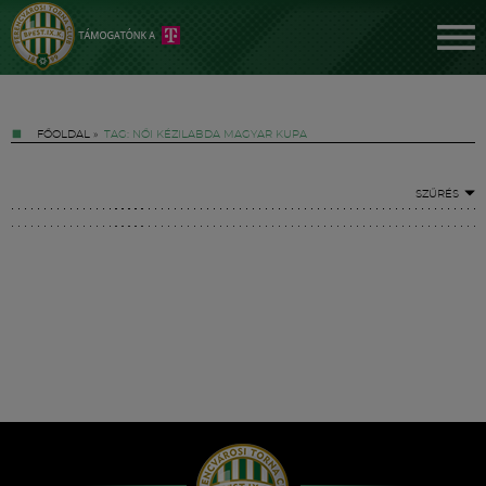
FŐOLDAL
»
TAG: NŐI KÉZILABDA MAGYAR KUPA
SZŰRÉS
Jegyek
FM YouTube +
Hírek